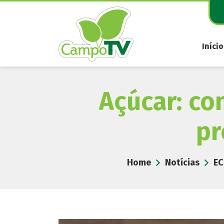
Pular
para
o
conteúdo
Início
Açúcar: co
pr
Home
Notícias
E