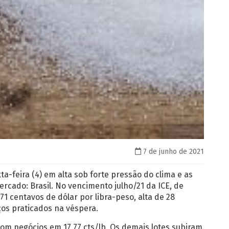
7 de junho de 2021
a-feira (4) em alta sob forte pressão do clima e as
rcado: Brasil. No vencimento julho/21 da ICE, de
71 centavos de dólar por libra-peso, alta de 28
os praticados na véspera.
 com negócios em 17,77 cts/lb. Os demais lotes subiram