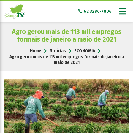
Pular
para
62 3286-7806
o
conteúdo
Agro gerou mais de 113 mil empregos
formais de janeiro a maio de 2021
Home
Notícias
ECONOMIA
Agro gerou mais de 113 mil empregos formais de janeiro a
maio de 2021