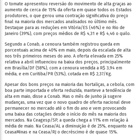
O tomate apresentou reversão do movimento de alta graças ao
aumento de cerca de 15% da oferta em quase todos os Estados
produtores, o que gerou uma contração significativa do preço
final na maioria dos mercados analisados no último mês.
Destaque para as reduções em Vitória/ES (46%) e no Rio de
Janeiro (39%), com preços médios de R$ 4,31 e R$ 4,46 o quilo.
Segundo a Conab, a cenoura também registrou queda em
porcentuais acima de 40% em maio, depois da escalada de alta
nos três primeiros meses do ano. A oferta elevada em 25%
relativa a abril influenciou na baixa dos preços, principalmente
em Brasília/DF (58%), com a cenoura vendida a R$ 3,94 em
média, e em Curitiba/PR (53%), cotada em R$ 2,37/Kg.
Apesar dos bons preços na maioria das hortaliças, a cebola, com
boa parte importada e oferta reduzida, manteve a tendência de
alta em maio, disse a Conab. Mas o mês de junho já sugere
mudanças, uma vez que o novo quadro de oferta nacional deve
permanecer no mercado até o fim do ano e vem provocando
uma baixa das cotações desde o início do mês na maioria dos
mercados. Na Ceagesp/SP, a queda chega a 11% em relação à
média de maio. Na Ceasa/AL a diminuição é de 25%, enquanto na
CeasaMinas e na Ceasa/RJ o decréscimo é de quase 15%.