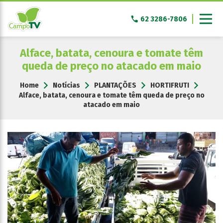
Pular
para
62 3286-7806
o
conteúdo
Alface, batata, cenoura e tomate têm
queda de preço no atacado em maio
Home
Notícias
PLANTAÇÕES
HORTIFRUTI
Alface, batata, cenoura e tomate têm queda de preço no
atacado em maio