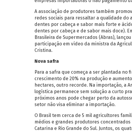
empresas importadoras o não pagamento da 
A associação de produtores também promo
redes sociais para ressaltar a qualidade do 
dentes por cabeça e sabor mais forte e ácid
dentes por cabeça e de sabor mais doce). E
Brasileira de Supermercados (Abras), lanço
participação em vídeo da ministra da Agricu
Cristina.
Nova safra
Para a safra que começa a ser plantada no fi
crescimento de 20% na produção e aumento d
hectares, outro recorde. Na importação, a A
logística permanece sem solução a curto pra
próximos anos pode chegar perto da autossuf
setor não visa eliminar a importação.
O Brasil tem cerca de 5 mil agricultores fami
médios e grandes produtores concentrados em
Catarina e Rio Grande do Sul. Juntos, os q