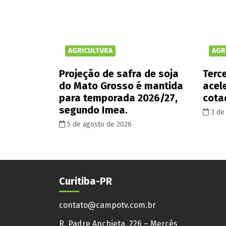
AGRICULTURA
AGR
Projeção de safra de soja
Terce
do Mato Grosso é mantida
acel
para temporada 2026/27,
cota
segundo Imea.
3 de
5 de agosto de 2026
Curitiba-PR
contato@campotv.com.br
R. Padre Anchieta, 226 – Mercês