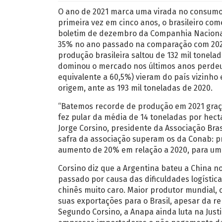
O ano de 2021 marca uma virada no consumo
primeira vez em cinco anos, o brasileiro co
boletim de dezembro da Companhia Nacional
35% no ano passado na comparação com 2020
produção brasileira saltou de 132 mil tonelad
dominou o mercado nos últimos anos perdeu 
equivalente a 60,5%) vieram do país vizinho
origem, ante as 193 mil toneladas de 2020.
“Batemos recorde de produção em 2021 graç
fez pular da média de 14 toneladas por hect
Jorge Corsino, presidente da Associação Bra
safra da associação superam os da Conab: pr
aumento de 20% em relação a 2020, para um
Corsino diz que a Argentina bateu a China n
passado por causa das dificuldades logística
chinês muito caro. Maior produtor mundial, 
suas exportações para o Brasil, apesar da r
Segundo Corsino, a Anapa ainda luta na Just