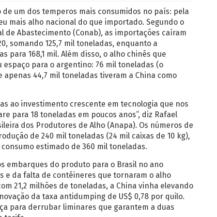
 de um dos temperos mais consumidos no país: pela
meu mais alho nacional do que importado. Segundo o
 de Abastecimento (Conab), as importações caíram
, somando 125,7 mil toneladas, enquanto a
as para 168,1 mil. Além disso, o alho chinês que
espaço para o argentino: 76 mil toneladas (o
 e apenas 44,7 mil toneladas tiveram a China como
as ao investimento crescente em tecnologia que nos
are para 18 toneladas em poucos anos”, diz Rafael
sileira dos Produtores de Alho (Anapa). Os números de
odução de 240 mil toneladas (24 mil caixas de 10 kg),
 consumo estimado de 360 mil toneladas.
os embarques do produto para o Brasil no ano
s e da falta de contêineres que tornaram o alho
com 21,2 milhões de toneladas, a China vinha elevando
enovação da taxa antidumping de US$ 0,78 por quilo.
iça para derrubar liminares que garantem a duas