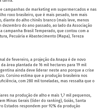
tarifa.
ve campanhas de marketing em supermercados e nas
alho roxo brasileiro, que é mais pesado, tem mais
o, diante do alho chinês branco (mais leve, menos
m dezembro do ano passado, ao lado da Associação
u a campanha Brasil Temperado, que contou com a
ltura, Pecuária e Abastecimento (Mapa), Tereza
nal de fevereiro, a projeção da Anapa é de novo
a área plantada de 16 mil hectares para 19 mil
rgentina ainda deve liderar neste ano porque a crise
zo. Corsino estima que a produção brasileira nos
iciência, com 280 mil toneladas, mas ressalta que o
liares na produção de alho e mais 1,7 mil pequenos,
 Minas Gerais (líder do ranking), Goiás, Santa
uatro Estados respondem por 92% da produção