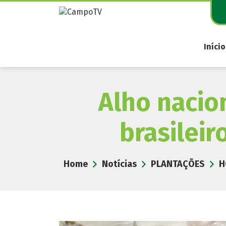
Pular
para
o
conteúdo
Início
Alho nacio
brasileir
Home
Notícias
PLANTAÇÕES
H