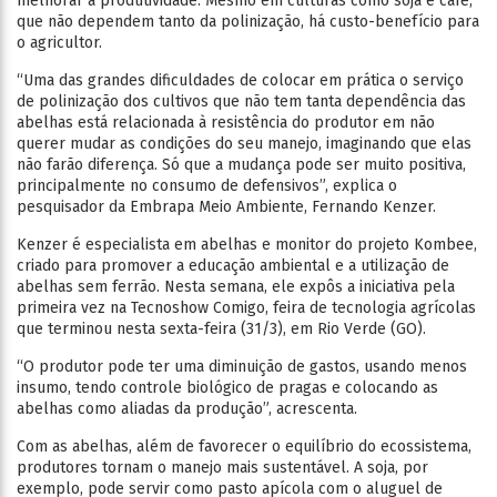
melhorar a produtividade. Mesmo em culturas como soja e café,
que não dependem tanto da polinização, há custo-benefício para
o agricultor.
“Uma das grandes dificuldades de colocar em prática o serviço
de polinização dos cultivos que não tem tanta dependência das
abelhas está relacionada à resistência do produtor em não
querer mudar as condições do seu manejo, imaginando que elas
não farão diferença. Só que a mudança pode ser muito positiva,
principalmente no consumo de defensivos”, explica o
pesquisador da Embrapa Meio Ambiente, Fernando Kenzer.
Kenzer é especialista em abelhas e monitor do projeto Kombee,
criado para promover a educação ambiental e a utilização de
abelhas sem ferrão. Nesta semana, ele expôs a iniciativa pela
primeira vez na Tecnoshow Comigo, feira de tecnologia agrícolas
que terminou nesta sexta-feira (31/3), em Rio Verde (GO).
“O produtor pode ter uma diminuição de gastos, usando menos
insumo, tendo controle biológico de pragas e colocando as
abelhas como aliadas da produção”, acrescenta.
Com as abelhas, além de favorecer o equilíbrio do ecossistema,
produtores tornam o manejo mais sustentável. A soja, por
exemplo, pode servir como pasto apícola com o aluguel de