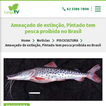
Pular
para
62 3286-7806
o
conteúdo
Ameaçado de extinção, Pintado tem
pesca proibida no Brasil
Home
Notícias
PISCICULTURA
Ameaçado de extinção, Pintado tem pesca proibida no Brasil