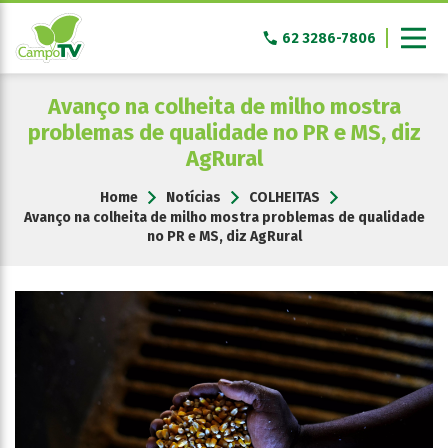
Pular
para
62 3286-7806
o
conteúdo
Avanço na colheita de milho mostra
problemas de qualidade no PR e MS, diz
AgRural
Home
Notícias
COLHEITAS
Avanço na colheita de milho mostra problemas de qualidade
no PR e MS, diz AgRural