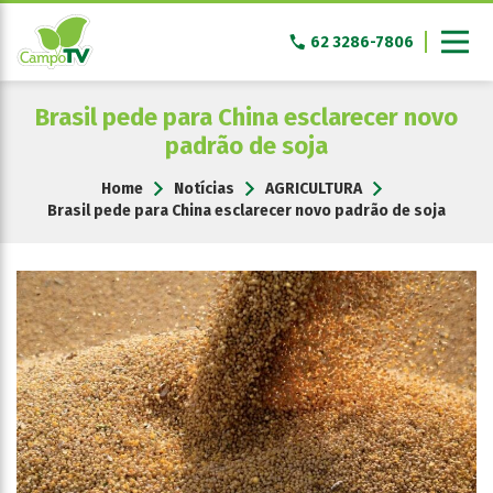
Pular
para
62 3286-7806
o
conteúdo
Brasil pede para China esclarecer novo
padrão de soja
Home
Notícias
AGRICULTURA
Brasil pede para China esclarecer novo padrão de soja