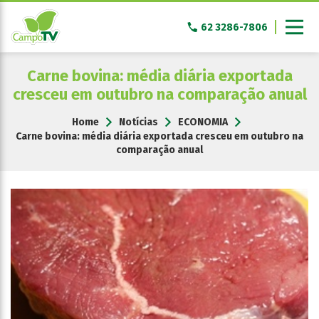
Pular
para
62 3286-7806
o
conteúdo
Carne bovina: média diária exportada
cresceu em outubro na comparação anual
Home
Notícias
ECONOMIA
Carne bovina: média diária exportada cresceu em outubro na
comparação anual