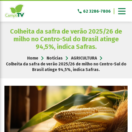
Pular
para
62 3286-7806
o
conteúdo
Colheita da safra de verão 2025/26 de
milho no Centro-Sul do Brasil atinge
94,5%, indica Safras.
Home
Notícias
AGRICULTURA
Colheita da safra de verão 2025/26 de milho no Centro-Sul do
Brasil atinge 94,5%, indica Safras.