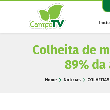
Pular
para
o
conteúdo
Início
Colheita de mi
89% da 
Home
Notícias
COLHEITAS