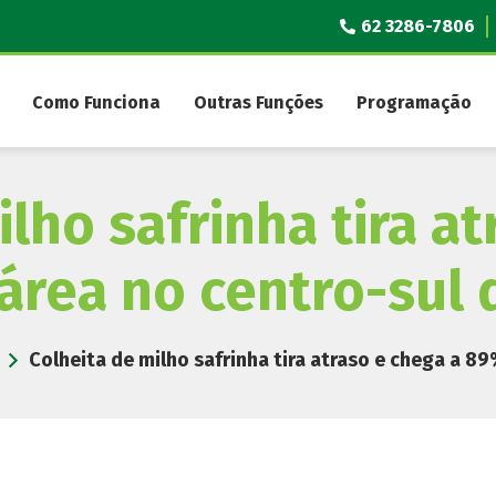
62 3286-7806
Como Funciona
Outras Funções
Programação
lho safrinha tira a
área no centro-sul d
Colheita de milho safrinha tira atraso e chega a 89