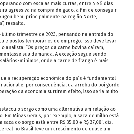
 operando com escalas mais curtas, entre 4 e 5 dias
neira agressiva na compra de gado, a fim de conseguir
enxugou bem, principalmente na região Norte,
, ressalta.
último trimestre de 2023, pensando na entrada do
oca e postos temporários de emprego. Isso deve levar
o analista. “Os preços da carne bovina caíram,
umentasse sua demanda. A exceção segue sendo
 salários-mínimos, onde a carne de frango é mais
z que a recuperação econômica do país é fundamental
nacional e, por consequência, da arroba do boi gordo
eração da economia surtirem efeito, isso seria muito
destacou o sorgo como uma alternativa em relação ao
. Em Minas Gerais, por exemplo, a saca de milho está
saca do sorgo está entre R$ 35,00 e R$ 37,00”, diz.
cereal no Brasil teve um crescimento de quase um