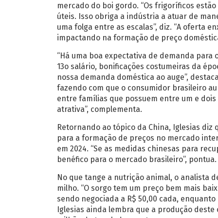
mercado do boi gordo. “Os frigoríficos estão
úteis. Isso obriga a indústria a atuar de ma
uma folga entre as escalas”, diz. “A oferta 
impactando na formação de preço doméstica”
“Há uma boa expectativa de demanda para o 
13o salário, bonificações costumeiras da ép
nossa demanda doméstica ao auge”, destaca 
fazendo com que o consumidor brasileiro a
entre famílias que possuem entre um e dois
atrativa”, complementa.
Retornando ao tópico da China, Iglesias di
para a formação de preços no mercado inter
em 2024. “Se as medidas chinesas para recup
benéfico para o mercado brasileiro”, pontua.
No que tange a nutrição animal, o analista 
milho. “O sorgo tem um preço bem mais baixo
sendo negociada a R$ 50,00 cada, enquanto a 
Iglesias ainda lembra que a produção deste 