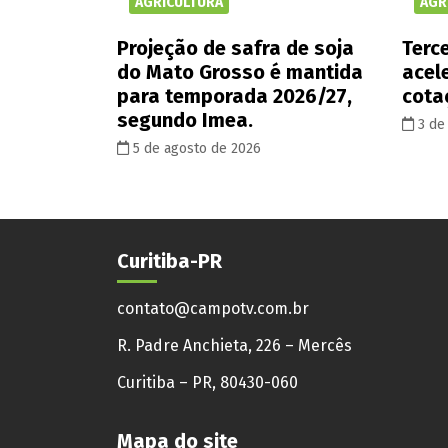
AGRICULTURA
AGR
Projeção de safra de soja
Terce
do Mato Grosso é mantida
acel
para temporada 2026/27,
cota
segundo Imea.
3 de
5 de agosto de 2026
Curitiba-PR
contato@campotv.com.br
R. Padre Anchieta, 226 – Mercês
Curitiba – PR, 80430-060
Mapa do site