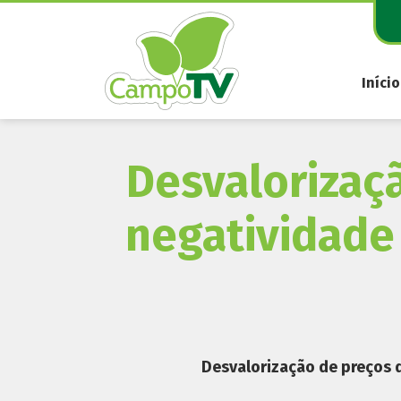
Pular
para
o
conteúdo
Início
Desvalorizaçã
negatividad
Desvalorização de preços 