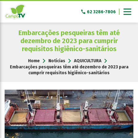
Pular
para
62 3286-7806
o
conteúdo
Embarcações pesqueiras têm até
dezembro de 2023 para cumprir
requisitos higiênico-sanitários
Home
Notícias
AQUICULTURA
Embarcações pesqueiras têm até dezembro de 2023 para
cumprir requisitos higiênico-sanitários