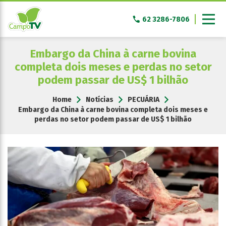
Pular
para
62 3286-7806
o
conteúdo
Embargo da China à carne bovina
completa dois meses e perdas no setor
podem passar de US$ 1 bilhão
Home
Notícias
PECUÁRIA
Embargo da China à carne bovina completa dois meses e
perdas no setor podem passar de US$ 1 bilhão