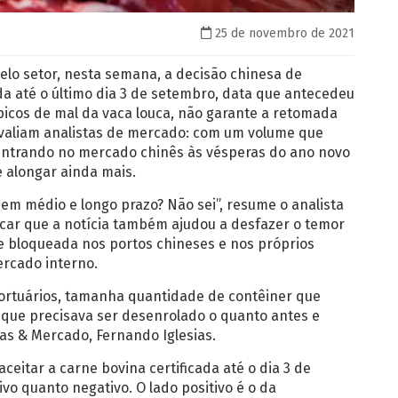
25 de novembro de 2021
elo setor, nesta semana, a decisão chinesa de
ada até o último dia 3 de setembro, data que antecedeu
icos de mal da vaca louca, não garante a retomada
 avaliam analistas de mercado: com um volume que
entrando no mercado chinês às vésperas do ano novo
e alongar ainda mais.
o em médio e longo prazo? Não sei”, resume o analista
acar que a notícia também ajudou a desfazer o temor
e bloqueada nos portos chineses e nos próprios
ercado interno.
portuários, tamanha quantidade de contêiner que
 que precisava ser desenrolado o quanto antes e
fras & Mercado, Fernando Iglesias.
ceitar a carne bovina certificada até o dia 3 de
ivo quanto negativo. O lado positivo é o da