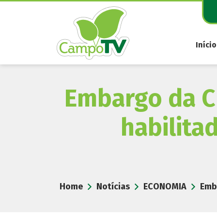
Pular
para
o
conteúdo
Início
Embargo da Ch
habilita
Home
Notícias
ECONOMIA
Emba