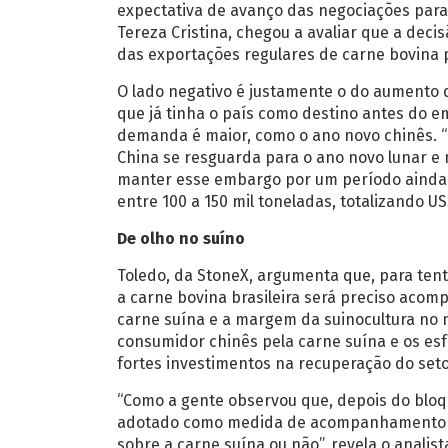
expectativa de avanço das negociações para 
Tereza Cristina, chegou a avaliar que a dec
das exportações regulares de carne bovina 
O lado negativo é justamente o do aumento 
que já tinha o país como destino antes do
demanda é maior, como o ano novo chinês. 
China se resguarda para o ano novo lunar e
manter esse embargo por um período ainda m
entre 100 a 150 mil toneladas, totalizando US
De olho no suíno
Toledo, da StoneX, argumenta que, para ten
a carne bovina brasileira será preciso acom
carne suína e a margem da suinocultura no 
consumidor chinês pela carne suína e os es
fortes investimentos na recuperação do seto
“Como a gente observou que, depois do bloqu
adotado como medida de acompanhamento ju
sobre a carne suína ou não”, revela o analist