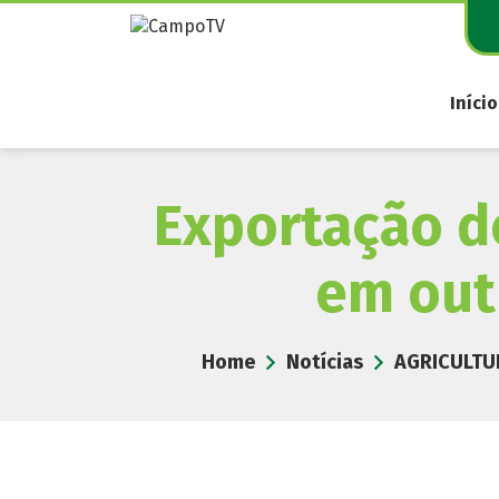
Pular
para
o
conteúdo
Início
Exportação de
em out
Home
Notícias
AGRICULTU