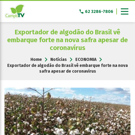
Pular
para
62 3286-7806
o
conteúdo
Exportador de algodão do Brasil vê
embarque forte na nova safra apesar de
coronavírus
Home
Notícias
ECONOMIA
Exportador de algodão do Brasil vê embarque forte na nova
safra apesar de coronavírus