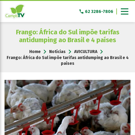
Pular
para
62 3286-7806
o
conteúdo
Frango: África do Sul impõe tarifas
antidumping ao Brasil e 4 países
Home
Notícias
AVICULTURA
Frango: África do Sul impõe tarifas antidumping ao Brasil e 4
países