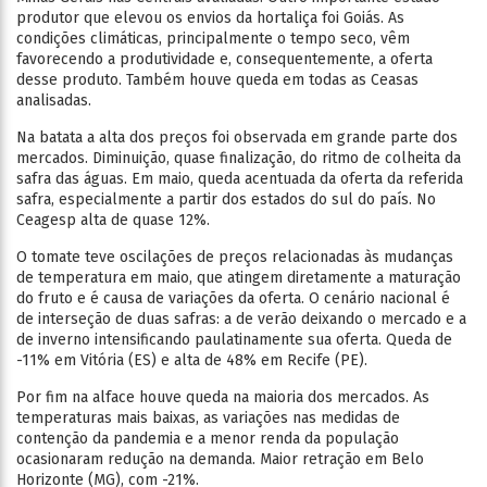
produtor que elevou os envios da hortaliça foi Goiás. As
condições climáticas, principalmente o tempo seco, vêm
favorecendo a produtividade e, consequentemente, a oferta
desse produto. Também houve queda em todas as Ceasas
analisadas.
Na batata a alta dos preços foi observada em grande parte dos
mercados. Diminuição, quase finalização, do ritmo de colheita da
safra das águas. Em maio, queda acentuada da oferta da referida
safra, especialmente a partir dos estados do sul do país. No
Ceagesp alta de quase 12%.
O tomate teve oscilações de preços relacionadas às mudanças
de temperatura em maio, que atingem diretamente a maturação
do fruto e é causa de variações da oferta. O cenário nacional é
de interseção de duas safras: a de verão deixando o mercado e a
de inverno intensificando paulatinamente sua oferta. Queda de
-11% em Vitória (ES) e alta de 48% em Recife (PE).
Por fim na alface houve queda na maioria dos mercados. As
temperaturas mais baixas, as variações nas medidas de
contenção da pandemia e a menor renda da população
ocasionaram redução na demanda. Maior retração em Belo
Horizonte (MG), com -21%.