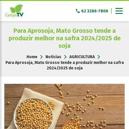
Pular
para
62 3286-7806
o
conteúdo
Para Aprosoja, Mato Grosso tende a
produzir melhor na safra 2024/2025 de
soja
Home
Notícias
AGRICULTURA
Para Aprosoja, Mato Grosso tende a produzir melhor na safra
2024/2025 de soja