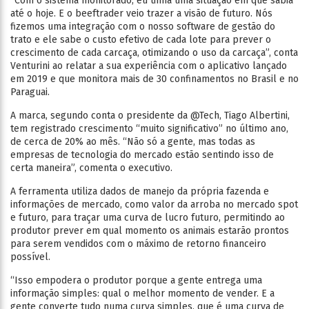
“Com o sistema monitorado, eu tinha uma situação em que sabia
até o hoje. E o beeftrader veio trazer a visão de futuro. Nós
fizemos uma integração com o nosso software de gestão do
trato e ele sabe o custo efetivo de cada lote para prever o
crescimento de cada carcaça, otimizando o uso da carcaça”, conta
Venturini ao relatar a sua experiência com o aplicativo lançado
em 2019 e que monitora mais de 30 confinamentos no Brasil e no
Paraguai.
A marca, segundo conta o presidente da @Tech, Tiago Albertini,
tem registrado crescimento “muito significativo” no último ano,
de cerca de 20% ao mês. “Não só a gente, mas todas as
empresas de tecnologia do mercado estão sentindo isso de
certa maneira”, comenta o executivo.
A ferramenta utiliza dados de manejo da própria fazenda e
informações de mercado, como valor da arroba no mercado spot
e futuro, para traçar uma curva de lucro futuro, permitindo ao
produtor prever em qual momento os animais estarão prontos
para serem vendidos com o máximo de retorno financeiro
possível.
“Isso empodera o produtor porque a gente entrega uma
informação simples: qual o melhor momento de vender. E a
gente converte tudo numa curva simples, que é uma curva de