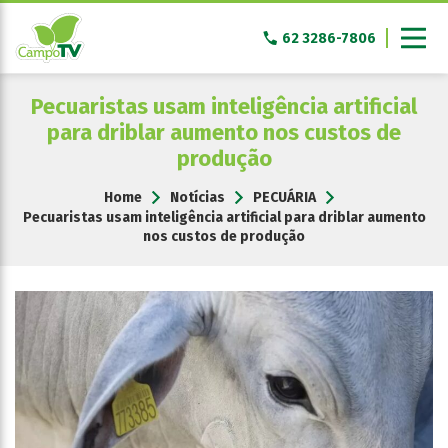
Pular
para
62 3286-7806
o
conteúdo
Pecuaristas usam inteligência artificial
para driblar aumento nos custos de
produção
Home
Notícias
PECUÁRIA
Pecuaristas usam inteligência artificial para driblar aumento
nos custos de produção