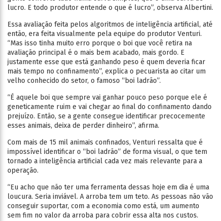
lucro. E todo produtor entende o que é lucro”, observa Albertini.
Essa avaliação feita pelos algoritmos de inteligência artificial, até
então, era feita visualmente pela equipe do produtor Venturi.
“Mas isso tinha muito erro porque o boi que você retira na
avaliação principal é o mais bem acabado, mais gordo. E
justamente esse que está ganhando peso é quem deveria ficar
mais tempo no confinamento”, explica o pecuarista ao citar um
velho conhecido do setor, o famoso “boi ladrão”.
“É aquele boi que sempre vai ganhar pouco peso porque ele é
geneticamente ruim e vai chegar ao final do confinamento dando
prejuízo. Então, se a gente consegue identificar precocemente
esses animais, deixa de perder dinheiro”, afirma.
Com mais de 15 mil animais confinados, Venturi ressalta que é
impossível identificar o “boi ladrão” de forma visual, o que tem
tornado a inteligência artificial cada vez mais relevante para a
operação.
“Eu acho que não ter uma ferramenta dessas hoje em dia é uma
loucura. Seria inviável. A arroba tem um teto. As pessoas não vão
conseguir suportar, com a economia como está, um aumento
sem fim no valor da arroba para cobrir essa alta nos custos.