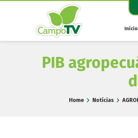
Pular
para
o
conteúdo
Início
PIB agropecuá
d
Home
Notícias
AGRO