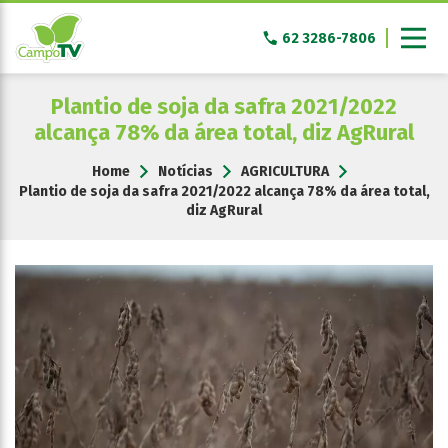
Pular
para
62 3286-7806
o
conteúdo
Plantio de soja da safra 2021/2022
alcança 78% da área total, diz AgRural
Home
Notícias
AGRICULTURA
Plantio de soja da safra 2021/2022 alcança 78% da área total,
diz AgRural