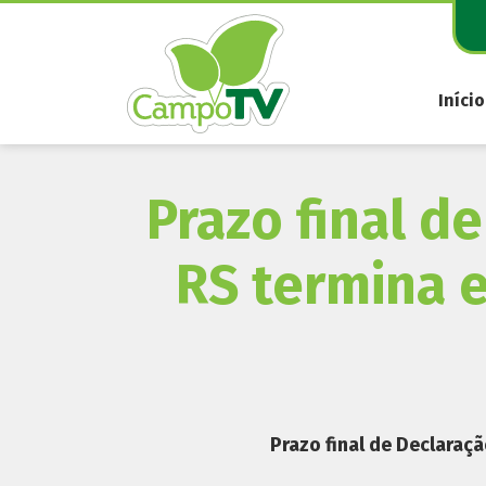
Pular
para
o
conteúdo
Início
Prazo final d
RS termina 
Prazo final de Declara