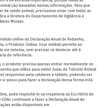
tor é de extrema importância, porque todas as
 animal são baseadas nestas informações. Para que
cas de saúde animal, precisamos estar com todas as
lica a diretora do Departamento de Vigilância e
llares Moraes.
 módulo online da Declaração Anual de Rebanho,
ia, o Produtor Online. Esse módulo permite ao
e via sistema, sem precisar se deslocar até à
ria de referência.
o, o produtor precisa apenas entrar normalmente no
senha que utiliza para emitir Guias de Trânsito Animal
ut responsivo para celulares e tablets, podendo ser
-a-passo para fazer a declaração dessa forma está
ne, pode requisitá-lo na Inspetoria ou Escritório de
e EDAs continuam a fazer a Declaração Anual de
mações estão disponíveis em