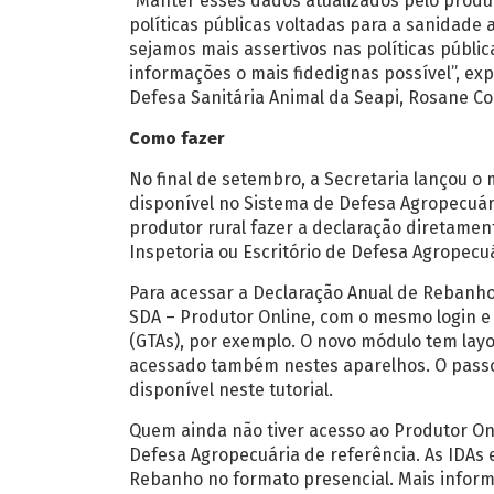
“Manter esses dados atualizados pelo produ
políticas públicas voltadas para a sanidade
sejamos mais assertivos nas políticas públi
informações o mais fidedignas possível”, exp
Defesa Sanitária Animal da Seapi, Rosane Co
Como fazer
No final de setembro, a Secretaria lançou o
disponível no Sistema de Defesa Agropecuár
produtor rural fazer a declaração diretament
Inspetoria ou Escritório de Defesa Agropecuá
Para acessar a Declaração Anual de Rebanh
SDA – Produtor Online, com o mesmo login e 
(GTAs), por exemplo. O novo módulo tem layo
acessado também nestes aparelhos. O passo
disponível neste tutorial.
Quem ainda não tiver acesso ao Produtor Onli
Defesa Agropecuária de referência. As IDAs 
Rebanho no formato presencial. Mais infor