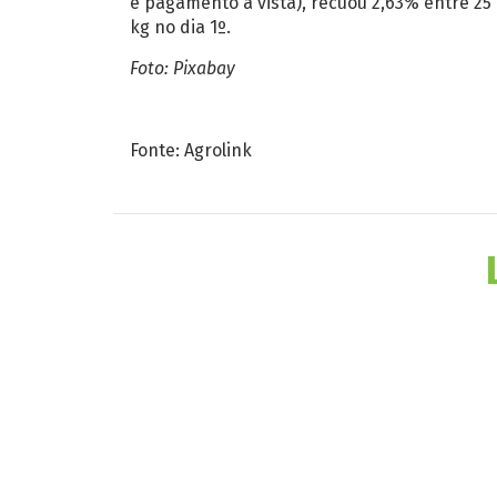
e pagamento à vista), recuou 2,63% entre 25
kg no dia 1º.
Foto: Pixabay
Fonte: Agrolink