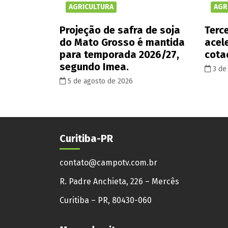
AGRICULTURA
AGR
Projeção de safra de soja
Terce
do Mato Grosso é mantida
acel
para temporada 2026/27,
cota
segundo Imea.
3 de
5 de agosto de 2026
Curitiba-PR
contato@campotv.com.br
R. Padre Anchieta, 226 – Mercês
Curitiba – PR, 80430-060