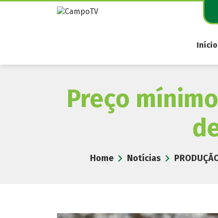
Pular
para
o
conteúdo
Início
Preço mínimo
de
Home
Notícias
PRODUÇÃO