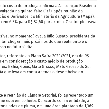
do custo de produção, afirma a Associação Brasileira
vulgada na quinta-feira (1/7), após reunião da
ão e Derivados, do Ministério da Agricultura (Mapa).
o em 6,5% para R$ 82,60 por arroba. O setor pleiteava
ível no momento”, avalia Júlio Busato, presidente da
ntar chegar mais próximos do que realmente é o
so no futuro”, diz.
or, referente ao Plano Safra 2020/2021, era de R$
vou em consideração o custo médio de produção
es: Bahia, Goiás, Mato Grosso, Mato Grosso do Sul,
ogia que leva em conta apenas o desembolso do
te a reunião da Câmara Setorial, foi apresentado um
ue está em colheita. De acordo com a entidade, a
 toneladas de pluma, em uma área plantada de 1,369