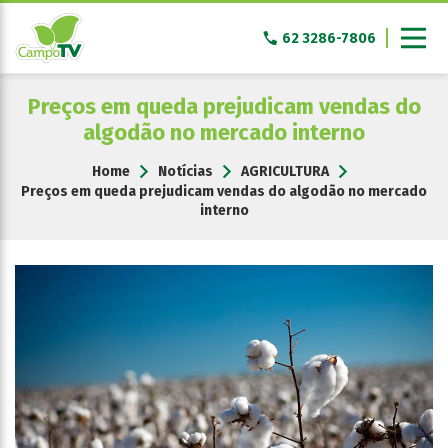
Pular
para
62 3286-7806
o
conteúdo
Preços em queda prejudicam vendas do
algodão no mercado interno
Home
Notícias
AGRICULTURA
Preços em queda prejudicam vendas do algodão no mercado
interno