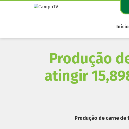
Pular
para
o
conteúdo
Início
Produção de
atingir 15,8
Produção de carne de f