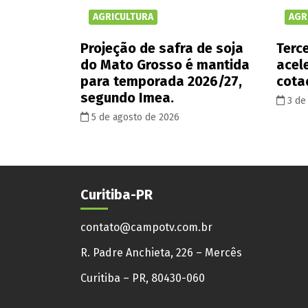
AGRICULTURA
AGR
Projeção de safra de soja
Terce
do Mato Grosso é mantida
acel
para temporada 2026/27,
cota
segundo Imea.
3 de
5 de agosto de 2026
Curitiba-PR
contato@campotv.com.br
R. Padre Anchieta, 226 – Mercês
Curitiba – PR, 80430-060