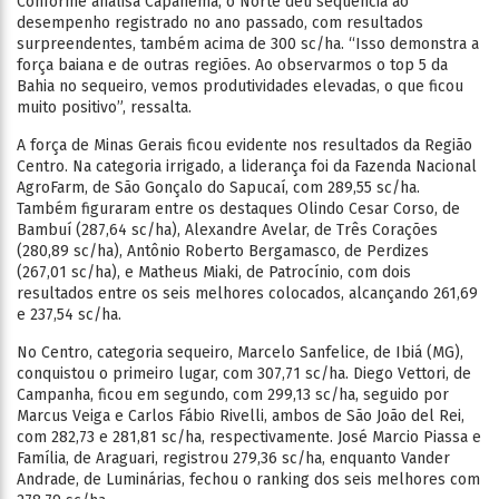
Conforme analisa Capanema, o Norte deu sequência ao
desempenho registrado no ano passado, com resultados
surpreendentes, também acima de 300 sc/ha. “Isso demonstra a
força baiana e de outras regiões. Ao observarmos o top 5 da
Bahia no sequeiro, vemos produtividades elevadas, o que ficou
muito positivo”, ressalta.
A força de Minas Gerais ficou evidente nos resultados da Região
Centro. Na categoria irrigado, a liderança foi da Fazenda Nacional
AgroFarm, de São Gonçalo do Sapucaí, com 289,55 sc/ha.
Também figuraram entre os destaques Olindo Cesar Corso, de
Bambuí (287,64 sc/ha), Alexandre Avelar, de Três Corações
(280,89 sc/ha), Antônio Roberto Bergamasco, de Perdizes
(267,01 sc/ha), e Matheus Miaki, de Patrocínio, com dois
resultados entre os seis melhores colocados, alcançando 261,69
e 237,54 sc/ha.
No Centro, categoria sequeiro, Marcelo Sanfelice, de Ibiá (MG),
conquistou o primeiro lugar, com 307,71 sc/ha. Diego Vettori, de
Campanha, ficou em segundo, com 299,13 sc/ha, seguido por
Marcus Veiga e Carlos Fábio Rivelli, ambos de São João del Rei,
com 282,73 e 281,81 sc/ha, respectivamente. José Marcio Piassa e
Família, de Araguari, registrou 279,36 sc/ha, enquanto Vander
Andrade, de Luminárias, fechou o ranking dos seis melhores com