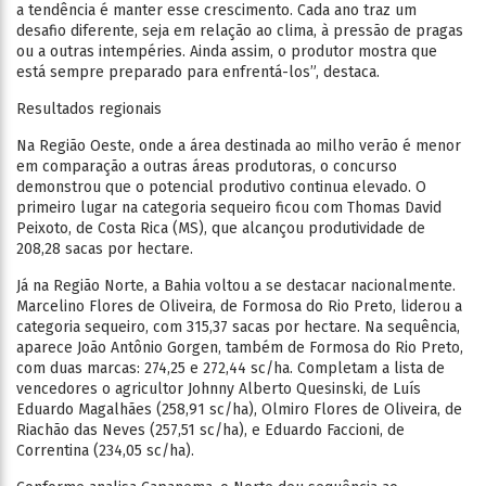
a tendência é manter esse crescimento. Cada ano traz um
desafio diferente, seja em relação ao clima, à pressão de pragas
ou a outras intempéries. Ainda assim, o produtor mostra que
está sempre preparado para enfrentá-los”, destaca.
Resultados regionais
Na Região Oeste, onde a área destinada ao milho verão é menor
em comparação a outras áreas produtoras, o concurso
demonstrou que o potencial produtivo continua elevado. O
primeiro lugar na categoria sequeiro ficou com Thomas David
Peixoto, de Costa Rica (MS), que alcançou produtividade de
208,28 sacas por hectare.
Já na Região Norte, a Bahia voltou a se destacar nacionalmente.
Marcelino Flores de Oliveira, de Formosa do Rio Preto, liderou a
categoria sequeiro, com 315,37 sacas por hectare. Na sequência,
aparece João Antônio Gorgen, também de Formosa do Rio Preto,
com duas marcas: 274,25 e 272,44 sc/ha. Completam a lista de
vencedores o agricultor Johnny Alberto Quesinski, de Luís
Eduardo Magalhães (258,91 sc/ha), Olmiro Flores de Oliveira, de
Riachão das Neves (257,51 sc/ha), e Eduardo Faccioni, de
Correntina (234,05 sc/ha).