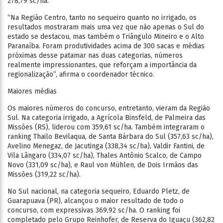
278,79 sc/ha.
“Na Região Centro, tanto no sequeiro quanto no irrigado, os
resultados mostraram mais uma vez que não apenas o Sul do
estado se destacou, mas também o Triângulo Mineiro e o Alto
Paranaíba. Foram produtividades acima de 300 sacas e médias
próximas desse patamar nas duas categorias, números
realmente impressionantes, que reforçam a importância da
regionalização”, afirma o coordenador técnico.
Maiores médias
Os maiores números do concurso, entretanto, vieram da Região
Sul. Na categoria irrigado, a Agrícola Binsfeld, de Palmeira das
Missões (RS), liderou com 359,61 sc/ha. Também integraram o
ranking Thailo Bevilaqua, de Santa Bárbara do Sul (357,63 sc/ha),
Avelino Menegaz, de Jacutinga (338,34 sc/ha), Valdir Fantini, de
Vila Lângaro (334,07 sc/ha), Thales Antônio Scalco, de Campo
Novo (331,09 sc/ha), e Raul von Mühlen, de Dois Irmãos das
Missões (319,22 sc/ha).
No Sul nacional, na categoria sequeiro, Eduardo Pletz, de
Guarapuava (PR), alcançou o maior resultado de todo o
concurso, com expressivas 369,92 sc/ha. O ranking foi
completado pelo Grupo Reinhofer, de Reserva do Iguaçu (362,82