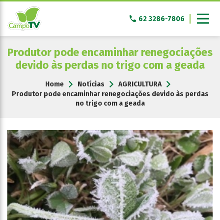
Pular
para
62 3286-7806
o
conteúdo
Produtor pode encaminhar renegociações
devido às perdas no trigo com a geada
Home
Notícias
AGRICULTURA
Produtor pode encaminhar renegociações devido às perdas
no trigo com a geada