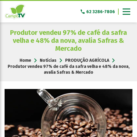
Pular
para
62 3286-7806
o
conteúdo
Produtor vendeu 97% de café da safra
velha e 48% da nova, avalia Safras &
Mercado
Home
Notícias
PRODUÇÃO AGRÍCOLA
Produtor vendeu 97% de café da safra velha e 48% da nova,
avalia Safras & Mercado