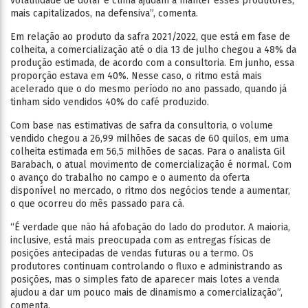
volatilidade de dólar e clima ajudam a manter esses produtores,
mais capitalizados, na defensiva”, comenta.
Em relação ao produto da safra 2021/2022, que está em fase de
colheita, a comercialização até o dia 13 de julho chegou a 48% da
produção estimada, de acordo com a consultoria. Em junho, essa
proporção estava em 40%. Nesse caso, o ritmo está mais
acelerado que o do mesmo período no ano passado, quando já
tinham sido vendidos 40% do café produzido.
Com base nas estimativas de safra da consultoria, o volume
vendido chegou a 26,99 milhões de sacas de 60 quilos, em uma
colheita estimada em 56,5 milhões de sacas. Para o analista Gil
Barabach, o atual movimento de comercialização é normal. Com
o avanço do trabalho no campo e o aumento da oferta
disponível no mercado, o ritmo dos negócios tende a aumentar,
o que ocorreu do mês passado para cá.
“É verdade que não há afobação do lado do produtor. A maioria,
inclusive, está mais preocupada com as entregas físicas de
posições antecipadas de vendas futuras ou a termo. Os
produtores continuam controlando o fluxo e administrando as
posições, mas o simples fato de aparecer mais lotes a venda
ajudou a dar um pouco mais de dinamismo a comercialização”,
comenta.