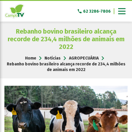
Pular
para
62 3286-7806
o
conteúdo
Rebanho bovino brasileiro alcança
recorde de 234,4 milhões de animais em
2022
Home
Notícias
AGROPECUÁRIA
Rebanho bovino brasileiro alcança recorde de 234,4 milhões
de animais em 2022