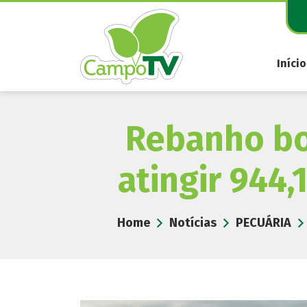
Pular
para
o
conteúdo
Início
Rebanho bo
atingir 944
Home
Notícias
PECUÁRIA