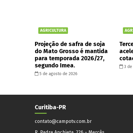
AGRICULTURA
AGR
Projeção de safra de soja
Terce
do Mato Grosso é mantida
acel
para temporada 2026/27,
cota
segundo Imea.
3 de
5 de agosto de 2026
Curitiba-PR
contato@campotv.com.br
R. Padre Anchieta, 226 – Mercês