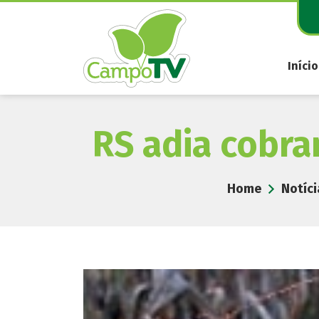
Pular
para
o
conteúdo
Início
RS adia cobra
Home
Notíci