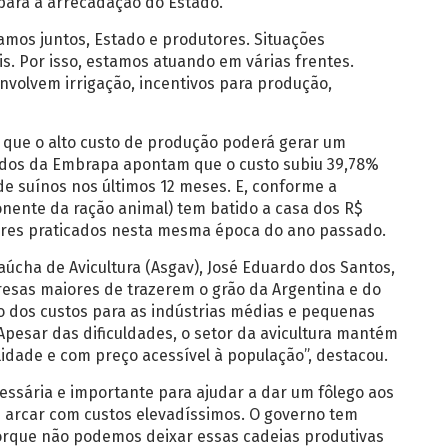
s para a arrecadação do Estado.
amos juntos, Estado e produtores. Situações
. Por isso, estamos atuando em várias frentes.
nvolvem irrigação, incentivos para produção,
que o alto custo de produção poderá gerar um
ados da Embrapa apontam que o custo subiu 39,78%
e suínos nos últimos 12 meses. E, conforme a
onente da ração animal) tem batido a casa dos R$
ores praticados nesta mesma época do ano passado.
aúcha de Avicultura (Asgav), José Eduardo dos Santos,
resas maiores de trazerem o grão da Argentina e do
o dos custos para as indústrias médias e pequenas
Apesar das dificuldades, o setor da avicultura mantém
idade e com preço acessível à população”, destacou.
essária e importante para ajudar a dar um fôlego aos
 arcar com custos elevadíssimos. O governo tem
orque não podemos deixar essas cadeias produtivas