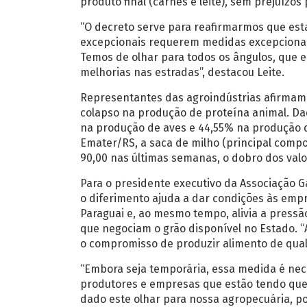
produto final (carnes e leite), sem prejuízo
“O decreto serve para reafirmarmos que est
excepcionais requerem medidas excepcionais
Temos de olhar para todos os ângulos, que e
melhorias nas estradas”, destacou Leite.
Representantes das agroindústrias afirmam 
colapso na produção de proteína animal. D
na produção de aves e 44,55% na produção d
Emater/RS, a saca de milho (principal comp
90,00 nas últimas semanas, o dobro dos val
Para o presidente executivo da Associação G
o diferimento ajuda a dar condições às emp
Paraguai e, ao mesmo tempo, alivia a pressã
que negociam o grão disponível no Estado. “
o compromisso de produzir alimento de qual
“Embora seja temporária, essa medida é nec
produtores e empresas que estão tendo que
dado este olhar para nossa agropecuária, p