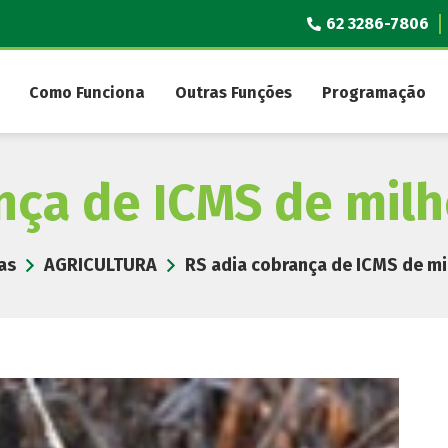
62 3286-7806
Como Funciona
Outras Funções
Programação
nça de ICMS de mil
as
AGRICULTURA
RS adia cobrança de ICMS de mi