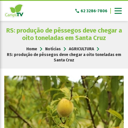
Pular
para
62 3286-7806
o
conteúdo
RS: produção de pêssegos deve chegar a
oito toneladas em Santa Cruz
Home
Notícias
AGRICULTURA
RS: produção de pêssegos deve chegar a oito toneladas em
Santa Cruz