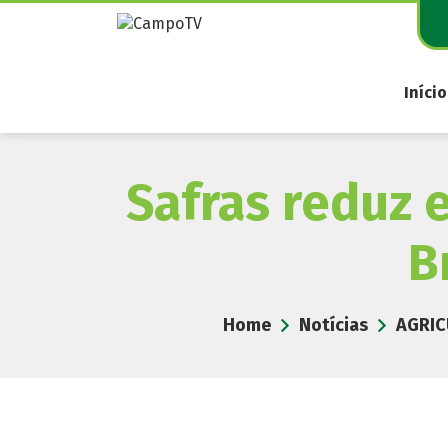
Pular
para
o
conteúdo
Início
Safras reduz 
B
Home
Notícias
AGRIC