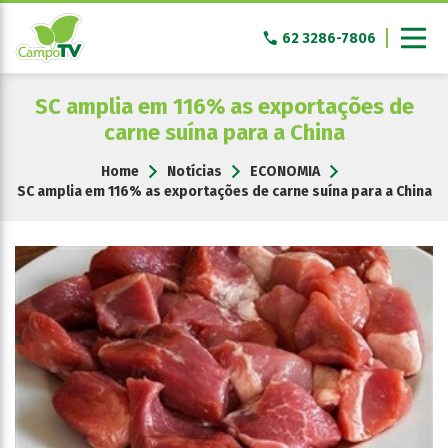
Pular
para
62 3286-7806
o
conteúdo
SC amplia em 116% as exportações de
carne suína para a China
Home
Notícias
ECONOMIA
SC amplia em 116% as exportações de carne suína para a China