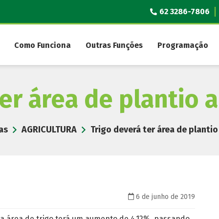
62 3286-7806
Como Funciona
Outras Funções
Programação
ter área de plantio 
as
AGRICULTURA
Trigo deverá ter área de planti
6 de junho de 2019
 a área de trigo terá um aumento de 4,12%, passando