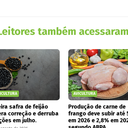
Leitores também acessaram
ICULTURA
AVICULTURA
ira safra de feijão
Produção de carne de
era correção e derruba
frango deve subir até
ções em julho.
em 2026 e 2,8% em 20
segundo ABPA.