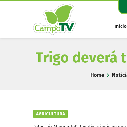
Pular
para
o
conteúdo
Início
Trigo deverá 
Home
Notíci
AGRICULTURA
Foto: Luiz MagnanteEstimativas indicam que