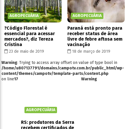
AGROPECUÁRIA
AGROPECUÁRIA
?Código Florestal é
Paraná está pronto para
essencial para acessar
receber status de área
mercados?, diz Tereza
livre de febre aftosa sem
Cristina
vacinação
23 de maio de 2019
18 de março de 2019
Warning
: Trying to access array offset on value of type bool in
/home/u807137791/domains/campotv.com.br/public_html/wp-
content/themes/campotv/template-parts/content.php
on line
17
Warning
AGROPECUÁRIA
RS: produtores da Serra
recebem certificados de