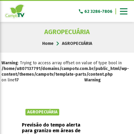
Pular
para
62 3286-7806
o
conteúdo
AGROPECUÁRIA
Home
AGROPECUÁRIA
Warning
: Trying to access array offset on value of type bool in
/home/u807137791/domains/campotv.com.br/public_html/wp-
content/themes/campotv/template-parts/content.php
on line
17
Warning
AGROPECUÁRIA
Previsão do tempo alerta
para granizo em áreas de