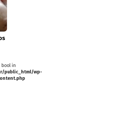
os
 bool in
r/public_html/wp-
ontent.php