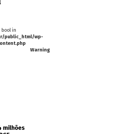
l
 bool in
r/public_html/wp-
ontent.php
Warning
4 milhões