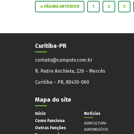
« PÁGINA ANTERIOR
1
2
3
Curitiba-PR
contato@campotv.com.br
R. Padre Anchieta, 226 – Mercês
Curitiba – PR, 80430-060
Mapa do site
Início
Notícias
Como Funciona
AGRICULTURA
Outras Funções
AGRONEGÓCIO