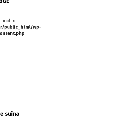
IBGE
 bool in
r/public_html/wp-
ontent.php
e suína