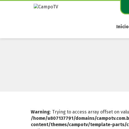
Pular
para
o
conteúdo
Início
Warning
: Trying to access array offset on val
/home/u807137791/domains/campotv.com.b
content/themes/campotv/template-parts/c