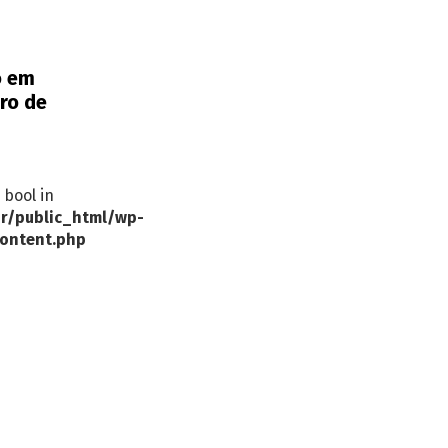
o em
iro de
 bool in
r/public_html/wp-
ontent.php