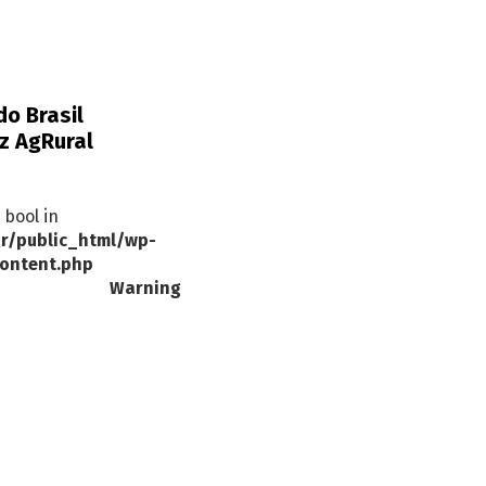
do Brasil
z AgRural
 bool in
r/public_html/wp-
ontent.php
Warning