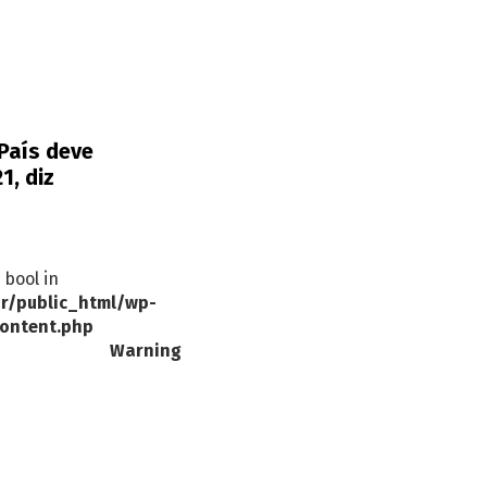
País deve
1, diz
 bool in
r/public_html/wp-
ontent.php
Warning