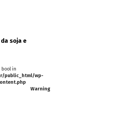
da soja e
 bool in
r/public_html/wp-
ontent.php
Warning