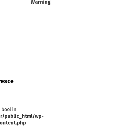
Warning
resce
 bool in
r/public_html/wp-
ontent.php