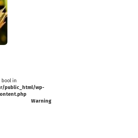
 bool in
r/public_html/wp-
ontent.php
Warning